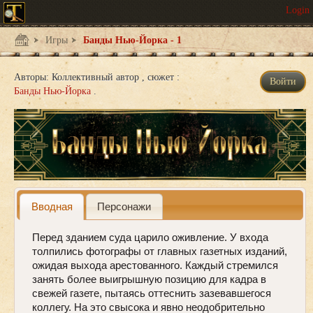
Игры
Банды Нью-Йорка - 1
Авторы:
Коллективный автор
сюжет :
Войти
Банды Нью-Йорка
Вводная
Персонажи
Перед зданием суда царило оживление. У входа
толпились фотографы от главных газетных изданий,
ожидая выхода арестованного. Каждый стремился
занять более выигрышную позицию для кадра в
свежей газете, пытаясь оттеснить зазевавшегося
коллегу. На это свысока и явно неодобрительно