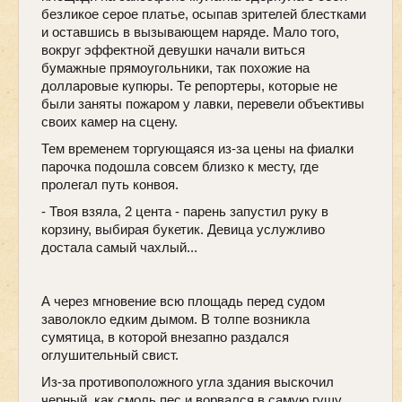
безликое серое платье, осыпав зрителей блестками
и оставшись в вызывающем наряде. Мало того,
вокруг эффектной девушки начали виться
бумажные прямоугольники, так похожие на
долларовые купюры. Те репортеры, которые не
были заняты пожаром у лавки, перевели объективы
своих камер на сцену.
Тем временем торгующаяся из-за цены на фиалки
парочка подошла совсем близко к месту, где
пролегал путь конвоя.
- Твоя взяла, 2 цента - парень запустил руку в
корзину, выбирая букетик. Девица услужливо
достала самый чахлый...
А через мгновение всю площадь перед судом
заволокло едким дымом. В толпе возникла
сумятица, в которой внезапно раздался
оглушительный свист.
Из-за противоположного угла здания выскочил
черный, как смоль пес и ворвался в самую гущу