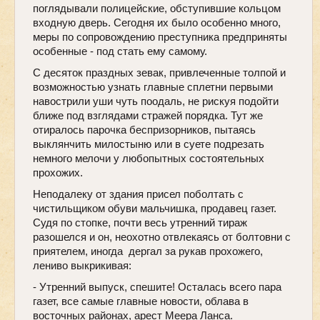
поглядывали полицейские, обступившие кольцом
входную дверь. Сегодня их было особенно много,
меры по сопровождению преступника предприняты
особенные - под стать ему самому.
С десяток праздных зевак, привлеченные толпой и
возможностью узнать главные сплетни первыми
навострили уши чуть поодаль, не рискуя подойти
ближе под взглядами стражей порядка. Тут же
отиралось парочка беспризорников, пытаясь
выклянчить милостыню или в суете подрезать
немного мелочи у любопытных состоятельных
прохожих.
Неподалеку от здания присел поболтать с
чистильщиком обуви мальчишка, продавец газет.
Судя по стопке, почти весь утренний тираж
разошелся и он, неохотно отвлекаясь от болтовни с
приятелем, иногда дергал за рукав прохожего,
лениво выкрикивая:
- Утренний выпуск, спешите! Осталась всего пара
газет, все самые главные новости, облава в
восточных районах, арест Меера Ланса.