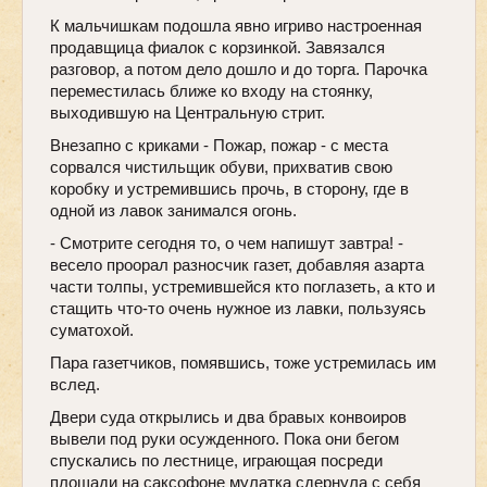
К мальчишкам подошла явно игриво настроенная
продавщица фиалок с корзинкой. Завязался
разговор, а потом дело дошло и до торга. Парочка
переместилась ближе ко входу на стоянку,
выходившую на Центральную стрит.
Внезапно с криками - Пожар, пожар - с места
сорвался чистильщик обуви, прихватив свою
коробку и устремившись прочь, в сторону, где в
одной из лавок занимался огонь.
- Смотрите сегодня то, о чем напишут завтра! -
весело проорал разносчик газет, добавляя азарта
части толпы, устремившейся кто поглазеть, а кто и
стащить что-то очень нужное из лавки, пользуясь
суматохой.
Пара газетчиков, помявшись, тоже устремилась им
вслед.
Двери суда открылись и два бравых конвоиров
вывели под руки осужденного. Пока они бегом
спускались по лестнице, играющая посреди
площади на саксофоне мулатка сдернула с себя