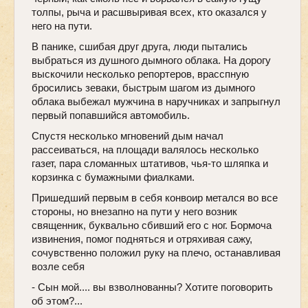
толпы, рыча и расшвыривая всех, кто оказался у
него на пути.
В панике, сшибая друг друга, люди пытались
выбраться из душного дымного облака. На дорогу
выскочили несколько репортеров, врасспную
бросились зеваки, быстрым шагом из дымного
облака выбежал мужчина в наручниках и запрыгнул
первый попавшийся автомобиль.
Спустя несколько мгновений дым начал
рассеиваться, на площади валялось несколько
газет, пара сломанных штативов, чья-то шляпка и
корзинка с бумажными фиалками.
Пришедший первым в себя конвоир метался во все
стороны, но внезапно на пути у него возник
священник, буквально сбивший его с ног. Бормоча
извинения, помог подняться и отряхивая сажу,
сочувственно положил руку на плечо, останавливая
возле себя
- Сын мой.... вы взволнованны? Хотите поговорить
об этом?...