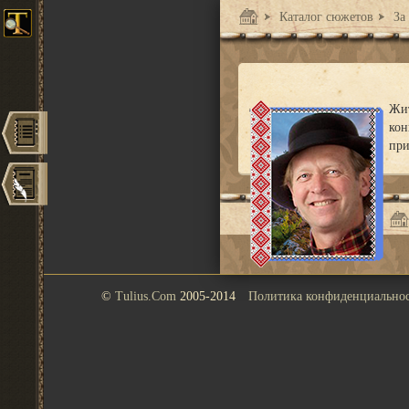
Каталог сюжетов
За
Жит
кон
при
©
Tulius.Com
2005-2014
Политика конфиденциально