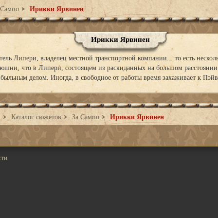
 Сампо
Ирикки Ярвинен
Ирикки Ярвинен
ель Липери, владелец местной транспортной компании... то есть несколь
юшни, что в Липери, состоящем из раскиданных на большом расстоянии д
быльным делом. Иногда, в свободное от работы время захаживает к Пэй
Каталог сюжетов
За Сампо
Ирикки Ярвинен
сти