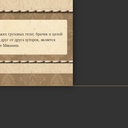
ких грузовых телег, бричек и целой
руг от друга хуторов, является
ве Мякинен.