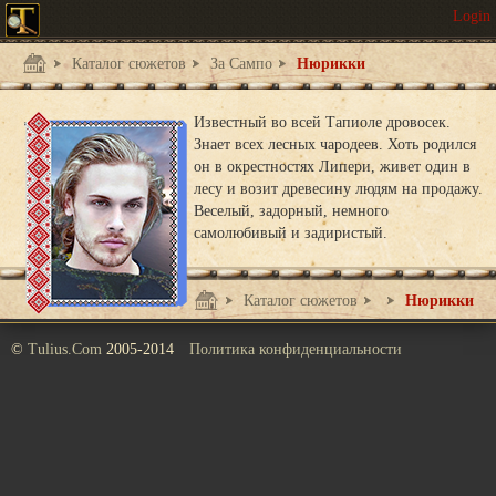
Каталог сюжетов
За Сампо
Нюрикки
Известный во всей Тапиоле дровосек.
Знает всех лесных чародеев. Хоть родился
он в окрестностях Липери, живет один в
лесу и возит древесину людям на продажу.
Веселый, задорный, немного
самолюбивый и задиристый.
Каталог сюжетов
За Сампо
Нюрикки
©
Tulius.Com
2005-2014
Политика конфиденциальности