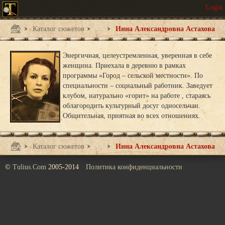
Каталог сюжетов
Билет в один конец
Инна Александровна Астахова
Энергичная, целеустремленная, уверенная в себе
женщина. Приехала в деревню в рамках
программы «Город – сельской местности». По
специальности – социальный работник. Заведует
клубом, натурально «горит» на работе , стараясь
облагородить культурный досуг односельчан.
Общительная, приятная во всех отношениях.
Каталог сюжетов
Билет в один конец
Инна Александровна Астахова
©
Tulius.Com
2005-2014
Политика конфиденциальности