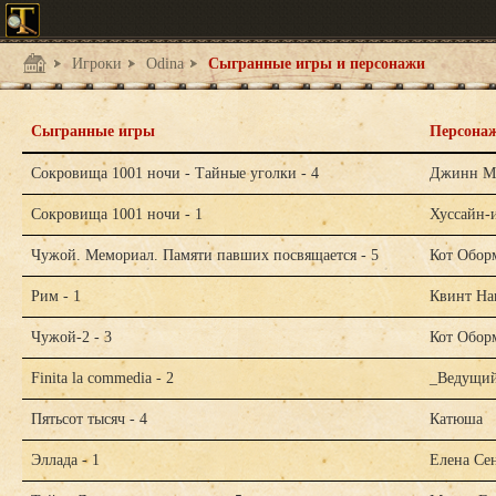
Игроки
Odina
Сыгранные игры и персонажи
Сыгранные игры
Персона
Сокровища 1001 ночи - Тайные уголки - 4
Джинн М
Сокровища 1001 ночи - 1
Хуссайн-
Чужой. Мемориал. Памяти павших посвящается - 5
Кот Обор
Рим - 1
Квинт На
Чужой-2 - 3
Кот Обор
Finita la commedia - 2
_Ведущи
Пятьсот тысяч - 4
Катюша
Эллада - 1
Елена Се