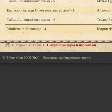
Тайна Лонквильского замка - 5
Мэтью Гу
Выпускники, или О чем молчали 20 лет? - 1
Антонио 
Тайна Лонквильского замка - 4
Теодор Р
Убийство в Йоркшире - 4
Кэтрин Ф
Игроки
Odina
Сыгранные игры и персонажи
©
Tulius.Com
2005-2020
Политика конфиденциальности