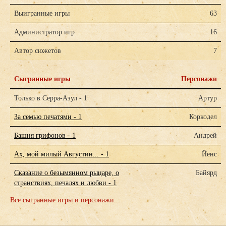
Выигранные игры
63
Администратор игр
16
Автор сюжетов
7
Сыгранные игры
Персонажи
Только в Серра-Азул - 1
Артур
За семью печатями - 1
Коркодел
Башня грифонов - 1
Андрей
Ах, мой милый Августин... - 1
Йенс
Сказание о безымянном рыцаре, о
Байярд
странствиях, печалях и любви - 1
Все сыгранные игры и персонажи...